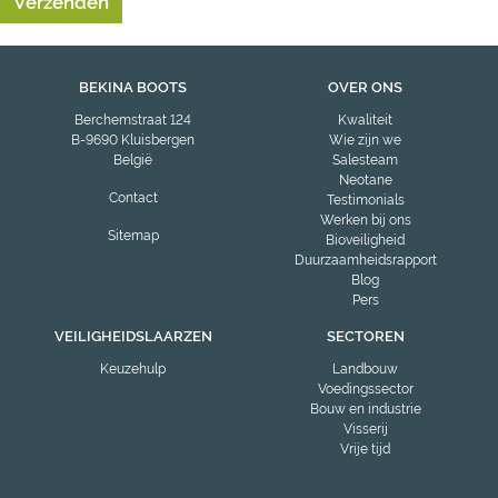
BEKINA BOOTS
OVER ONS
Berchemstraat 124
Kwaliteit
B-9690 Kluisbergen
Wie zijn we
België
Salesteam
Neotane
Contact
Testimonials
Werken bij ons
Sitemap
Bioveiligheid
Duurzaamheidsrapport
Blog
Pers
VEILIGHEIDSLAARZEN
SECTOREN
Keuzehulp
Landbouw
Voedingssector
Bouw en industrie
Visserij
Vrije tijd