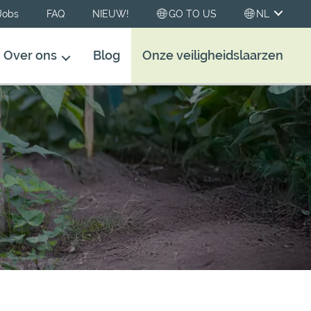
Jobs
FAQ
NIEUW!
GO TO US
NL
Over ons
Blog
Onze veiligheidslaarzen