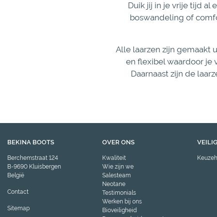
Duik jij in je vrije tij
boswandeling of comfort
Alle laarzen zijn gemaakt u
en flexibel waardoor je 
Daarnaast zijn de laar
BEKINA BOOTS
OVER ONS
VEILI
Berchemstraat 124
Kwaliteit
Keuzeh
B-9690 Kluisbergen
Wie zijn we
België
Salesteam
Neotane
Contact
Testimonials
Werken bij ons
Sitemap
Bioveiligheid