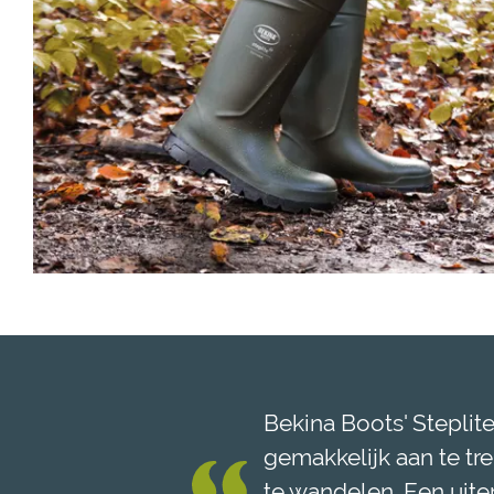
Bekina Boots' StepliteX
gemakkelijk aan te tr
te wandelen. Een uiter