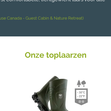
use Canada - Guest Cabin & Nature Retreat)
Onze toplaarzen