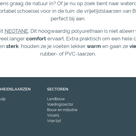
d al eens graag de natuur in? Of je nu op zoek bent naar wate
abel schoeisel voor in de tuin: de vrijetijdslaarzen van B
perfect bij aan.
it
NEOTANE
. Dit hoogwaardig polyurethaan is niet alleen
veel langer
comfort
ervaart. Extra praktisch om een hele 
zen
sterk
, houden ze je voeten lekker
warm
en gaan ze
vi
rubber- of PVC-laarzen.
GHEIDSLAARZEN
SECTOREN
ulp
Landbouw
Voedingssector
Bouw en industrie
Visserij
Vrije tijd