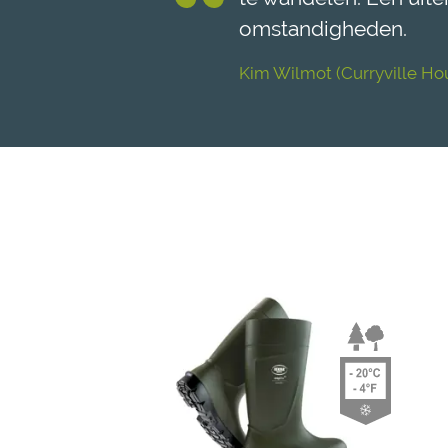
omstandigheden.
Kim Wilmot (Curryville Ho