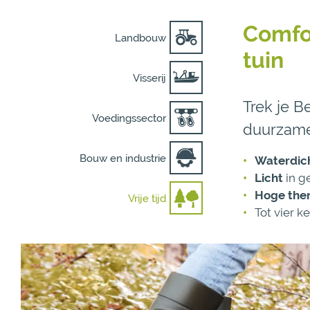
Comfor
Landbouw
tuin
Visserij
Trek je B
Voedingssector
duurzame 
Bouw en industrie
Waterdic
Licht
in g
Hoge ther
Vrije tijd
Tot vier k