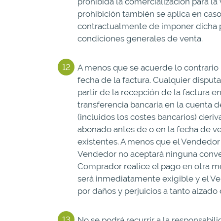
prohibida la comercialización para la
prohibición también se aplica en cas
contractualmente de imponer dicha pr
condiciones generales de venta.
A menos que se acuerde lo contrario p
fecha de la factura. Cualquier disputa
partir de la recepción de la factura 
transferencia bancaria en la cuenta d
(incluidos los costes bancarios) deri
abonado antes de o en la fecha de v
existentes. A menos que el Vendedor 
Vendedor no aceptará ninguna convers
Comprador realice el pago en otra mo
será inmediatamente exigible y el Ve
por daños y perjuicios a tanto alzado
No se podrá recurrir a la responsabi