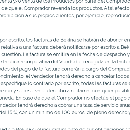
 venta y/o venta de los Productos por parte del Comprador
o de que el Comprador revenda los productos. A tal efect
ohibición a sus propios clientes, por ejemplo, reproducie
or escrito, las facturas de Bekina se habrán de abonar en
 relativa a una factura deberá notificarse por escrito a Bek
en cuestión. La factura se emitirá en la fecha de despacho
e la oficina corporativa del Vendedor recogida en la factu
vados del pago de la factura correrán a cargo del Comprad
encimiento, el Vendedor tendrá derecho a cancelar todos 
especifique lo contrario por escrito, todas las facturas 
ión y se reserva el derecho a reclamar cualquier posible
neda. En caso de que el Comprador no efectúe el pago a s
ndedor tendrá derecho a cobrar una tasa de servicio anua
 del 15 %, con un mínimo de 100 euros, de pleno derecho y 
lidad de Bekina si el incumplimiento de sus obligaciones