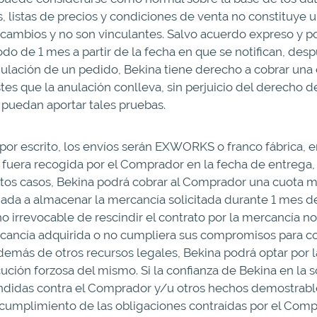
s, listas de precios y condiciones de venta no constituye
 cambios y no son vinculantes. Salvo acuerdo expreso y por
odo de 1 mes a partir de la fecha en que se notifican, de
nulación de un pedido, Bekina tiene derecho a cobrar una 
es que la anulación conlleva, sin perjuicio del derecho d
 puedan aportar tales pruebas.
por escrito, los envíos serán EXWORKS o franco fábrica, e
 fuera recogida por el Comprador en la fecha de entrega
stos casos, Bekina podrá cobrar al Comprador una cuot
gada a almacenar la mercancía solicitada durante 1 mes d
ho irrevocable de rescindir el contrato por la mercancía n
cancía adquirida o no cumpliera sus compromisos para con
demás de otros recursos legales, Bekina podrá optar por la
cución forzosa del mismo. Si la confianza de Bekina en la
ndidas contra el Comprador y/u otros hechos demostrab
o cumplimiento de las obligaciones contraídas por el Comp