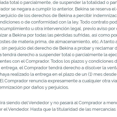
iada total o parcialmente, de suspender la totalidad o par
or se negara a cumplir lo anterior, Bekina se reserva el 
n perjuicio de los derechos de Bekina a percibir indemniz
diciones o de conformidad con la ley. Todo contrato podrá
ncumplimiento u otra intervención legal, previo aviso por c
ar a Bekina por todas las pérdidas sufridas, así como po
costes de materia prima, de almacenamiento, etc. A tanto
 sin perjuicio del derecho de Bekina a probar y reclamar
a tendrá derecho a suspender total o parcialmente la ejec
ntes con el Comprador. Todos los plazos y condiciones de
 entrega, el Comprador tendrá derecho a disolver la venta 
haya realizado la entrega en el plazo de un (1) mes desde
 El Comprador renuncia expresamente a cualquier otra vía d
mnización por daños y perjuicios.
uirá siendo del Vendedor y no pasará al Comprador a men
r el Vendedor. Hasta que la titularidad de las mercancías 