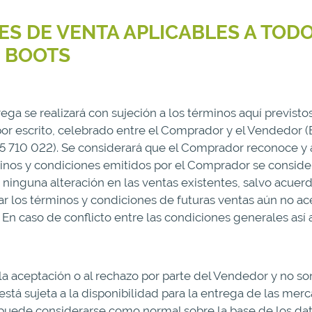
S DE VENTA APLICABLES A TODO
® BOOTS
rega se realizará con sujeción a los términos aquí previsto
por escrito, celebrado entre el Comprador y el Vendedor
05 710 022). Se considerará que el Comprador reconoce y
inos y condiciones emitidos por el Comprador se consider
á ninguna alteración en las ventas existentes, salvo acuer
r los términos y condiciones de futuras ventas aún no ace
. En caso de conflicto entre las condiciones generales as
la aceptación o al rechazo por parte del Vendedor y no s
está sujeta a la disponibilidad para la entrega de las me
puede considerarse como normal sobre la base de los dato