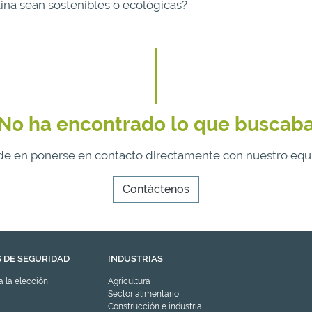
ina sean sostenibles o ecológicas?
No ha encontrado lo que buscab
dude en ponerse en contacto directamente con nuestro equ
Contáctenos
 DE SEGURIDAD
INDUSTRIAS
 la elección
Agricultura
Sector alimentario
Construcción e industria