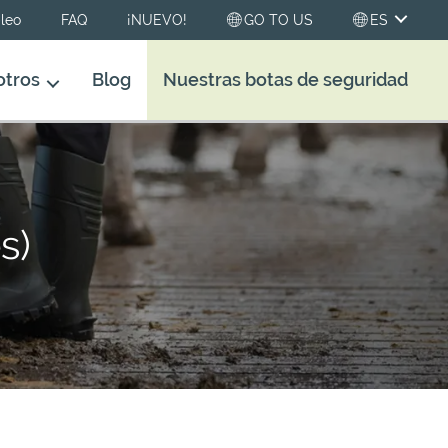
leo
FAQ
¡NUEVO!
GO TO US
ES
otros
Blog
Nuestras botas de seguridad
s)