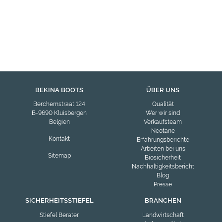
BEKINA BOOTS
ÜBER UNS
Berchemstraat 124
Qualität
B-9690 Kluisbergen
Wer wir sind
Belgien
Verkaufsteam
Neotane
Kontakt
Erfahrungsberichte
Arbeiten bei uns
Sitemap
Biosicherheit
Nachhaltigkeitsbericht
Blog
Presse
SICHERHEITSSTIEFEL
BRANCHEN
Stiefel Berater
Landwirtschaft