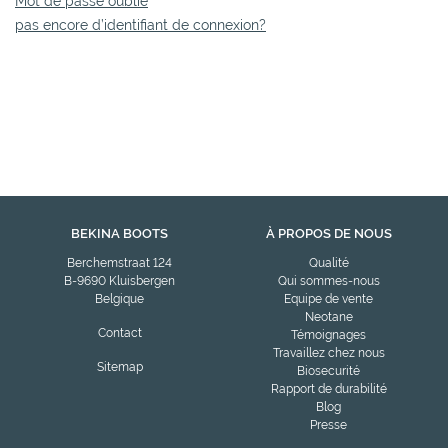
Mot de passe oublié
pas encore d’identifiant de connexion?
BEKINA BOOTS
À PROPOS DE NOUS
Berchemstraat 124
Qualité
B-9690 Kluisbergen
Qui sommes-nous
Belgique
Equipe de vente
Neotane
Contact
Témoignages
Travaillez chez nous
Sitemap
Biosecurité
Rapport de durabilité
Blog
Presse