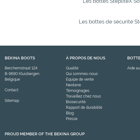
Les bottes StepliteX Sol
Les bottes de sécurité St
BEKINA BOOTS
À PROPOS DE NOUS
BOTTE
Berchemstraat 124
Qualité
Aide au
B-9690 Kluisbergen
Qui sommes-nous
Belgique
Equipe de vente
Neotane
Contact
Témoignages
Travaillez chez nous
Sitemap
Biosecurité
Rapport de durabilité
Blog
Presse
PROUD MEMBER OF THE BEKINA GROUP