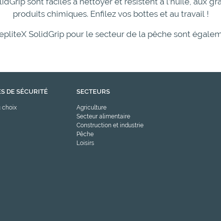
idGrip sont faciles à nettoyer et résistent à l’huile, aux 
produits chimiques. Enfilez vos bottes et au travail !
epliteX SolidGrip pour le secteur de la pêche sont égale
S DE SÉCURITÉ
SECTEURS
 choix
Agriculture
Secteur alimentaire
Construction et industrie
Pêche
Loisirs