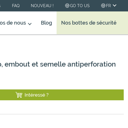
s
FAQ
NOUVEAU !
GO TO US
FR
os de nous
Blog
Nos bottes de sécurité
p, embout et semelle antiperforation
Intéressé ?