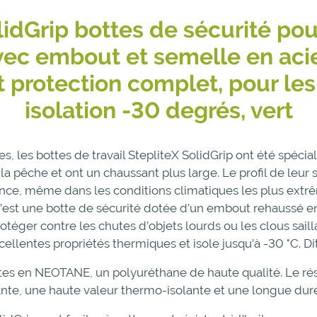
lidGrip bottes de sécurité p
ec embout et semelle en acie
t protection complet, pour le
isolation -30 degrés, vert
s, les bottes de travail StepliteX SolidGrip ont été spéc
la pêche et ont un chaussant plus large. Le profil de leur
ce, même dans les conditions climatiques les plus extrê
 C’est une botte de sécurité dotée d’un embout rehaussé e
téger contre les chutes d’objets lourds ou les clous sail
llentes propriétés thermiques et isole jusqu’à -30 °C. Dit
ites en NEOTANE, un polyuréthane de haute qualité. Le rés
tante, une haute valeur thermo-isolante et une longue duré