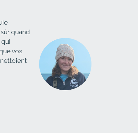
uie
d sûr quand
 qui
 que vos
 nettoient