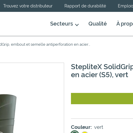
Trouvez votre distributeur
Rapport de durabilité
Emploi
Secteurs
Qualité
À prop
StepliteX SolidGrip, embout et semelle antiperforation en acier (S5), vert
StepliteX SolidGri
en acier (S5), vert
Couleur:
vert