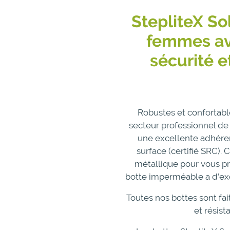
StepliteX So
femmes av
sécurité e
Robustes et confortable
secteur professionnel de 
une excellente adhéren
surface (certifié SRC).
métallique pour vous pro
botte imperméable a d’exce
Toutes nos bottes sont fa
et résis