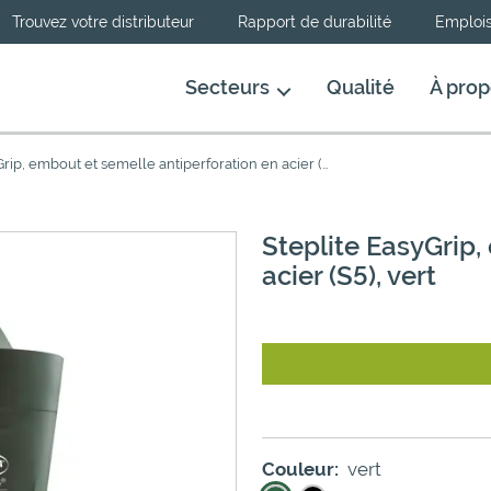
Trouvez votre distributeur
Rapport de durabilité
Emploi
Secteurs
Qualité
À prop
Steplite EasyGrip, embout et semelle antiperforation en acier (S5), vert
Steplite EasyGrip,
acier (S5), vert
Couleur:
vert