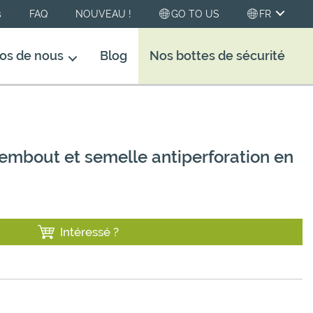
s
FAQ
NOUVEAU !
GO TO US
FR
os de nous
Blog
Nos bottes de sécurité
 embout et semelle antiperforation en
Intéressé ?